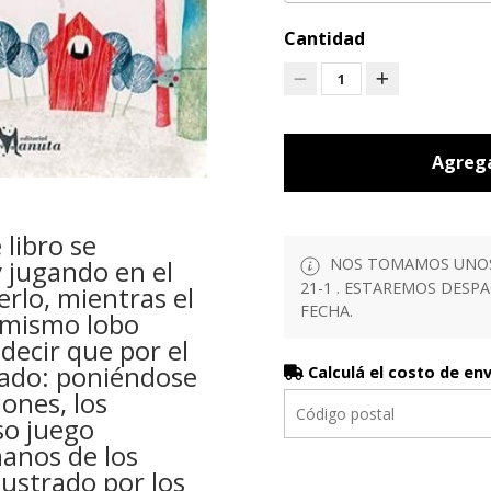
Cantidad
1
Agrega
 libro se
 jugando en el
NOS TOMAMOS UNOS D
21-1 . ESTAREMOS DESP
rlo, mientras el
FECHA.
l mismo lobo
decir que por el
ado: poniéndose
Calculá el costo de en
lones, los
so juego
manos de los
lustrado por los