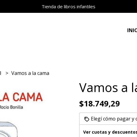
Tienda de libros infantiles
INI
 3
Vamos a la cama
Vamos a l
$18.749,29
Elegí cómo pagar y
Ver cuotas y descuento