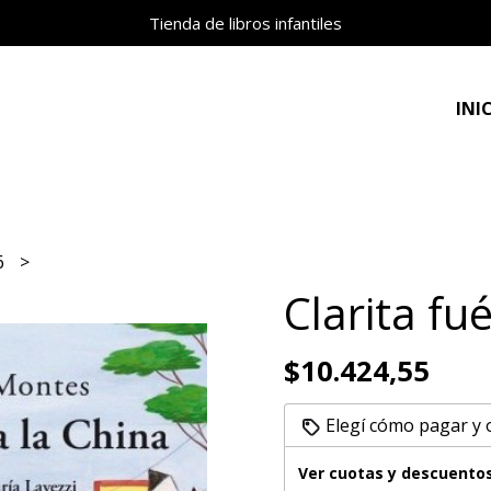
Tienda de libros infantiles
INI
 6
Clarita fué
$10.424,55
Elegí cómo pagar y
Ver cuotas y descuento