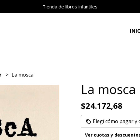
Tienda de libros infantiles
INI
 6
La mosca
La mosca
$24.172,68
Elegí cómo pagar y
Ver cuotas y descuento